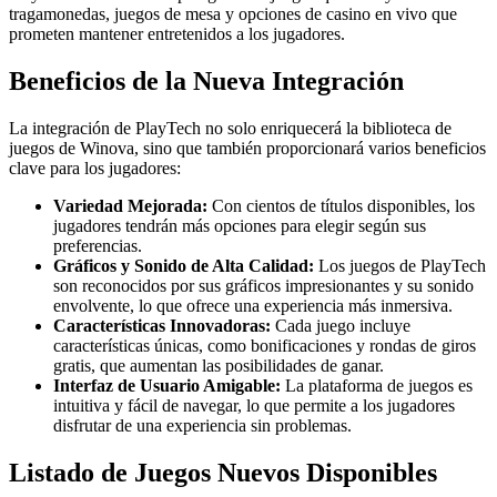
tragamonedas, juegos de mesa y opciones de casino en vivo que
prometen mantener entretenidos a los jugadores.
Beneficios de la Nueva Integración
La integración de PlayTech no solo enriquecerá la biblioteca de
juegos de Winova, sino que también proporcionará varios beneficios
clave para los jugadores:
Variedad Mejorada:
Con cientos de títulos disponibles, los
jugadores tendrán más opciones para elegir según sus
preferencias.
Gráficos y Sonido de Alta Calidad:
Los juegos de PlayTech
son reconocidos por sus gráficos impresionantes y su sonido
envolvente, lo que ofrece una experiencia más inmersiva.
Características Innovadoras:
Cada juego incluye
características únicas, como bonificaciones y rondas de giros
gratis, que aumentan las posibilidades de ganar.
Interfaz de Usuario Amigable:
La plataforma de juegos es
intuitiva y fácil de navegar, lo que permite a los jugadores
disfrutar de una experiencia sin problemas.
Listado de Juegos Nuevos Disponibles