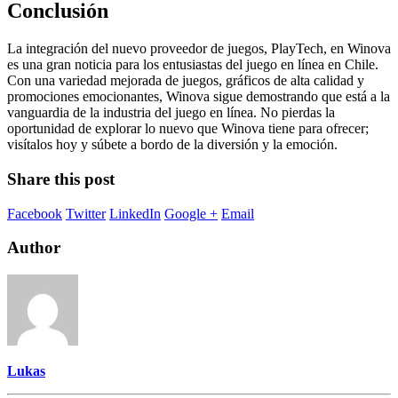
Conclusión
La integración del nuevo proveedor de juegos, PlayTech, en Winova
es una gran noticia para los entusiastas del juego en línea en Chile.
Con una variedad mejorada de juegos, gráficos de alta calidad y
promociones emocionantes, Winova sigue demostrando que está a la
vanguardia de la industria del juego en línea. No pierdas la
oportunidad de explorar lo nuevo que Winova tiene para ofrecer;
visítalos hoy y súbete a bordo de la diversión y la emoción.
Share this post
Facebook
Twitter
LinkedIn
Google +
Email
Author
Lukas