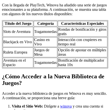
Con la llegada de PlayTech, Winova ha añadido una serie de juegos
emocionantes a su plataforma. A continuación, se muestra una tabla
con algunos de los nuevos títulos disponibles:
Título del Juego
Categoría
Características Especiales
Rondas de bonificación y giros
Slots de Aventura
Tragamonedas
gratis
Casino en
Interacción con crupieres en
Blackjack en Vivo
Vivo
tiempo real
Juegos de
Opción de apostar en múltiples
Ruleta Europea
Mesa
áreas
Aventura en el
Bonificación de multiplicador
Tragamonedas
Espacio
hasta 10x
¿Cómo Acceder a la Nueva Biblioteca de
Juegos?
Acceder a la nueva biblioteca de juegos en Winova es muy sencillo.
A continuación, se proporciona una breve guía:
Visita el Sitio Web:
Dirígete a
winova
y crea una cuenta si