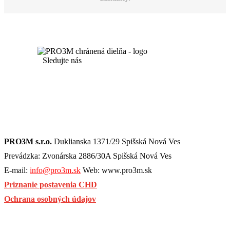
Sledujte nás
PRO3M s.r.o.
Duklianska 1371/29 Spišská Nová Ves
Prevádzka: Zvonárska 2886/30A Spišská Nová Ves
E-mail:
info@pro3m.sk
Web: www.pro3m.sk
Priznanie postavenia CHD
Ochrana osobných údajov