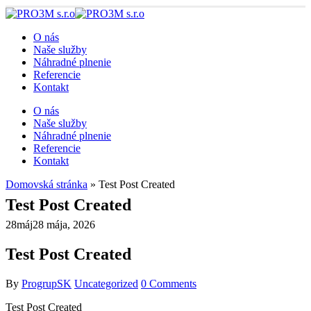
O nás
Naše služby
Náhradné plnenie
Referencie
Kontakt
O nás
Naše služby
Náhradné plnenie
Referencie
Kontakt
Domovská stránka
»
Test Post Created
Test Post Created
28
máj
28 mája, 2026
Test Post Created
By
ProgrupSK
Uncategorized
0 Comments
Test Post Created