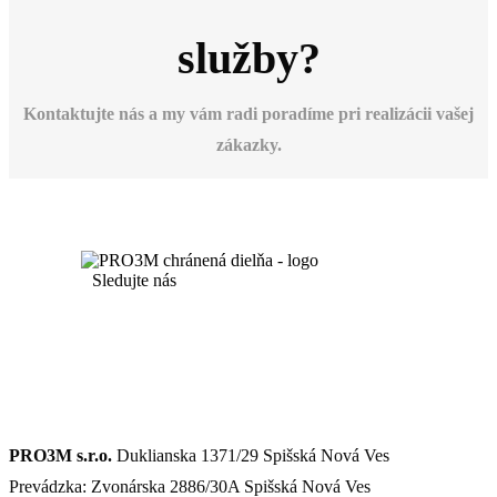
služby?
Kontaktujte nás a my vám radi poradíme pri realizácii vašej
zákazky.
Sledujte nás
PRO3M s.r.o.
Duklianska 1371/29 Spišská Nová Ves
Prevádzka: Zvonárska 2886/30A Spišská Nová Ves