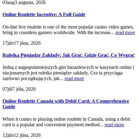
03
aug
3 augusta, 2026
Online Roulette Incentive: A Full Guide
On-line live roulette is one of the most popular casino video games,
bring in countless gamers worldwide. With the increase...
read more
17
jún
17 júna, 2026
Ruletka Pieniądze Zakłady: Jak Grać, Gdzie Grać, Co Wygrać
Jedną z najpopularniejszych gier hazardowych w kasynach online i
stacjonarnych jest ruletka pieniądze zakłady. Gra ta przyciąga
zarówno początkujących, jak...
read more
07
júl
7 júla, 2026
Online Roulette Canada with Debit Card: A Comprehensive
Guide
When it comes to playing online roulette in Canada, using a debit
card is a popular and convenient payment method...
read more
12
jún
12 júna, 2026