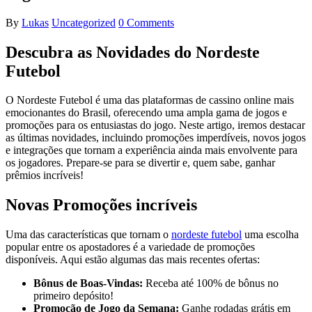
By
Lukas
Uncategorized
0 Comments
Descubra as Novidades do Nordeste
Futebol
O Nordeste Futebol é uma das plataformas de cassino online mais
emocionantes do Brasil, oferecendo uma ampla gama de jogos e
promoções para os entusiastas do jogo. Neste artigo, iremos destacar
as últimas novidades, incluindo promoções imperdíveis, novos jogos
e integrações que tornam a experiência ainda mais envolvente para
os jogadores. Prepare-se para se divertir e, quem sabe, ganhar
prêmios incríveis!
Novas Promoções incríveis
Uma das características que tornam o
nordeste futebol
uma escolha
popular entre os apostadores é a variedade de promoções
disponíveis. Aqui estão algumas das mais recentes ofertas:
Bônus de Boas-Vindas:
Receba até 100% de bônus no
primeiro depósito!
Promoção de Jogo da Semana:
Ganhe rodadas grátis em