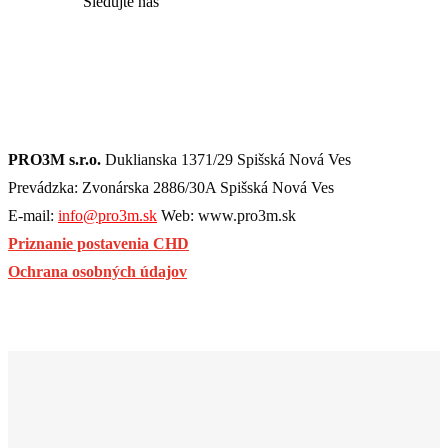
Sledujte nás
PRO3M s.r.o.
Duklianska 1371/29 Spišská Nová Ves
Prevádzka: Zvonárska 2886/30A Spišská Nová Ves
E-mail:
info@pro3m.sk
Web: www.pro3m.sk
Priznanie postavenia CHD
Ochrana osobných údajov