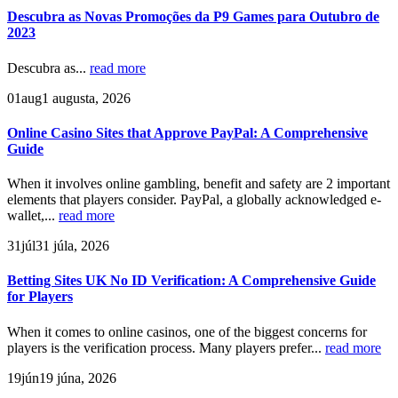
Descubra as Novas Promoções da P9 Games para Outubro de
2023
Descubra as...
read more
01
aug
1 augusta, 2026
Online Casino Sites that Approve PayPal: A Comprehensive
Guide
When it involves online gambling, benefit and safety are 2 important
elements that players consider. PayPal, a globally acknowledged e-
wallet,...
read more
31
júl
31 júla, 2026
Betting Sites UK No ID Verification: A Comprehensive Guide
for Players
When it comes to online casinos, one of the biggest concerns for
players is the verification process. Many players prefer...
read more
19
jún
19 júna, 2026