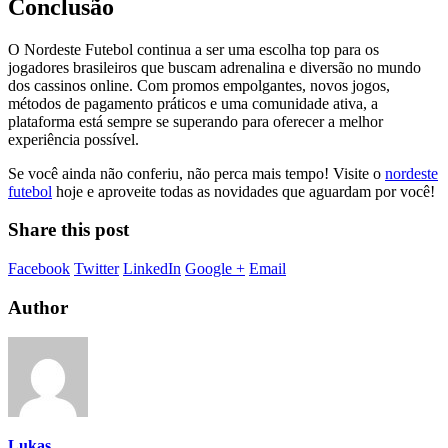
Conclusão
O Nordeste Futebol continua a ser uma escolha top para os
jogadores brasileiros que buscam adrenalina e diversão no mundo
dos cassinos online. Com promos empolgantes, novos jogos,
métodos de pagamento práticos e uma comunidade ativa, a
plataforma está sempre se superando para oferecer a melhor
experiência possível.
Se você ainda não conferiu, não perca mais tempo! Visite o
nordeste
futebol
hoje e aproveite todas as novidades que aguardam por você!
Share this post
Facebook
Twitter
LinkedIn
Google +
Email
Author
Lukas