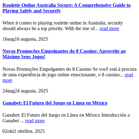
Roulette Online Australia Secure: A Comprehensive Guide to
Playing Safely and Securely
When it comes to playing roulette online in Australia, security
should always be a top priority. With the rise of...
read more
16
aug
16 augusta, 2025
Novas Promoções Empolgantes do 8 Cassino: Aproveite ao
Máximo Seus Jogos!
Novas Promoções Empolgantes do 8 Cassino Se você está à procura
de uma experiência de jogo online emocionante, o 8 cassino...
read
more
24
aug
24 augusta, 2025
Ganabet: El Futuro del Juego en Línea en México
Ganabet: El Futuro del Juego en Línea en México Introducción a
Ganabet ...
read more
02
okt
2 októbra, 2025