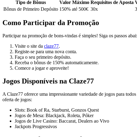
Tipo de Bônus
Valor Máximo
Requisitos de Aposta
Bônus de Primeiro Depósito
150% até 500€
30x
3
Como Participar da Promoção
Participar na promoção de bons-vindas é simples! Siga os passos abai
Visite o site da
claze77
.
Registe-se para uma nova conta.
Faça o seu primeiro depósito.
Receba o bônus de 150% automaticamente.
Comece a jogar e aproveite!
Jogos Disponíveis na Claze77
A Claze77 oferece uma impressionante variedade de jogos para todos o
oferta de jogos:
Slots: Book of Ra, Starburst, Gonzos Quest
Jogos de Mesa: Blackjack, Roleta, Póker
Jogos de Live Casino: Baccarat, Dealers ao Vivo
Jackpots Progressivos