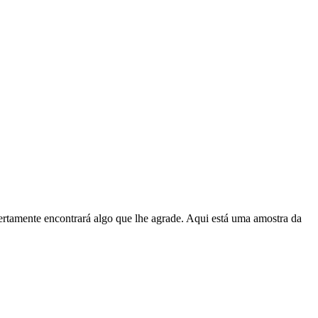
certamente encontrará algo que lhe agrade. Aqui está uma amostra da