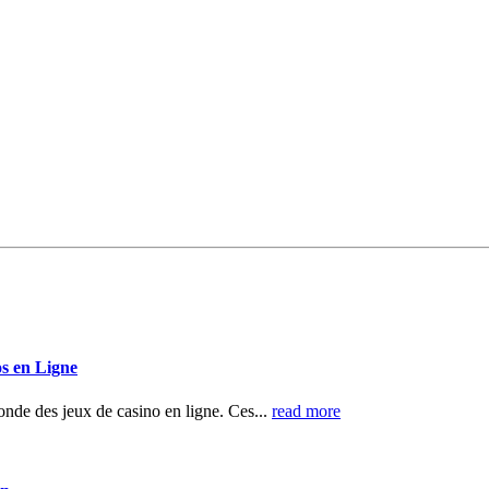
s en Ligne
onde des jeux de casino en ligne. Ces...
read more