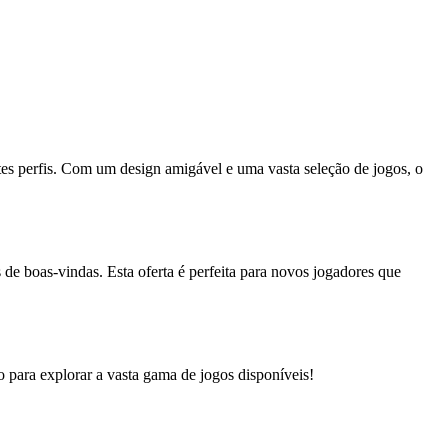
tes perfis. Com um design amigável e uma vasta seleção de jogos, o
 boas-vindas. Esta oferta é perfeita para novos jogadores que
para explorar a vasta gama de jogos disponíveis!