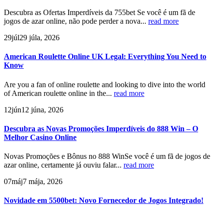
Descubra as Ofertas Imperdíveis da 755bet Se você é um fã de
jogos de azar online, não pode perder a nova...
read more
29
júl
29 júla, 2026
American Roulette Online UK Legal: Everything You Need to
Know
Are you a fan of online roulette and looking to dive into the world
of American roulette online in the...
read more
12
jún
12 júna, 2026
Descubra as Novas Promoções Imperdíveis do 888 Win – O
Melhor Casino Online
Novas Promoções e Bônus no 888 WinSe você é um fã de jogos de
azar online, certamente já ouviu falar...
read more
07
máj
7 mája, 2026
Novidade em 5500bet: Novo Fornecedor de Jogos Integrado!