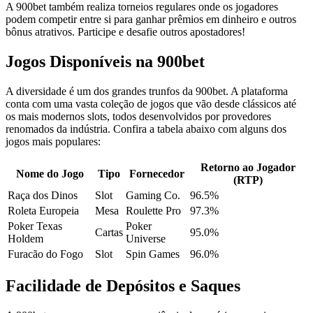
A 900bet também realiza torneios regulares onde os jogadores
podem competir entre si para ganhar prêmios em dinheiro e outros
bônus atrativos. Participe e desafie outros apostadores!
Jogos Disponíveis na 900bet
A diversidade é um dos grandes trunfos da 900bet. A plataforma
conta com uma vasta coleção de jogos que vão desde clássicos até
os mais modernos slots, todos desenvolvidos por provedores
renomados da indústria. Confira a tabela abaixo com alguns dos
jogos mais populares:
Retorno ao Jogador
Nome do Jogo
Tipo
Fornecedor
(RTP)
Raça dos Dinos
Slot
Gaming Co.
96.5%
Roleta Europeia
Mesa
Roulette Pro
97.3%
Poker Texas
Poker
Cartas
95.0%
Holdem
Universe
Furacão do Fogo
Slot
Spin Games
96.0%
Facilidade de Depósitos e Saques