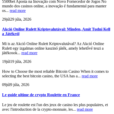
5500bet Aposta na Inovação com Novo Fornecedor de Jogos No
mundo dos casinos online, a inovação é fundamental para manter
os...
read more
29
júl
29 júla, 2026
Akció Online Rulett Kriptovalutával: Minden, Amit Tudni Kell
a Játékról
Mi is az Akció Online Rulett Kriptovalutával? Az Akció Online
Rulett egy izgalmas online kaszinó játék, amely lehetővé teszi a
játékosok...
read more
19
júl
19 júla, 2026
How to Choose the most reliable Bitcoin Casino When it comes to
selecting the best bitcoin casino, the USA has a...
read more
09
júl
9 júla, 2026
Le guide ultime de crypto Roulette en France
Le jeu de roulette est l'un des jeux de casino les plus populaires, et
avec l'introduction de la crypto-monnaie, les...
read more