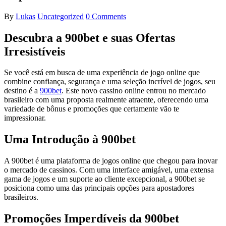
By
Lukas
Uncategorized
0 Comments
Descubra a 900bet e suas Ofertas
Irresistíveis
Se você está em busca de uma experiência de jogo online que
combine confiança, segurança e uma seleção incrível de jogos, seu
destino é a
900bet
. Este novo cassino online entrou no mercado
brasileiro com uma proposta realmente atraente, oferecendo uma
variedade de bônus e promoções que certamente vão te
impressionar.
Uma Introdução à 900bet
A 900bet é uma plataforma de jogos online que chegou para inovar
o mercado de cassinos. Com uma interface amigável, uma extensa
gama de jogos e um suporte ao cliente excepcional, a 900bet se
posiciona como uma das principais opções para apostadores
brasileiros.
Promoções Imperdíveis da 900bet